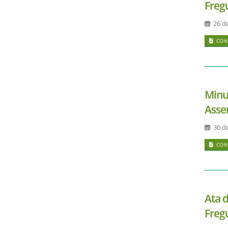
Freg
26 de
CONS
Minu
Asse
30 de
CONS
Ata 
Freg