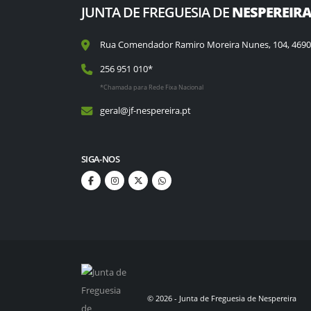
JUNTA DE FREGUESIA DE
NESPEREIR
Rua Comendador Ramiro Moreira Nunes, 104, 4690
256 951 010*
*Chamada para Rede Fixa Nacional
geral@jf-nespereira.pt
SIGA-NOS
©
2026
- Junta de Freguesia de Nespereira