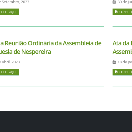
e Setembro, 2023
30 de Ju
ULTE AQUI
CONSULT
da Reunião Ordinária da Assembleia de
Ata da 
uesia de Nespereira
Assemb
 Abril, 2023
18 de Ja
ULTE AQUI
CONSULT