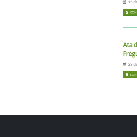
15 d
CONS
Ata 
Freg
28 de
CONS