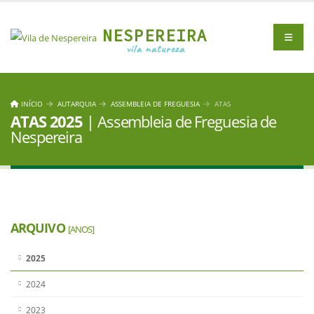
NESPEREIRA
vila natureza
INÍCIO
AUTARQUIA
ASSEMBLEIA DE FREGUESIA
ATAS
ATAS 2025
| Assembleia de Freguesia de
Nespereira
ARQUIVO
[ANOS]
2025
2024
2023