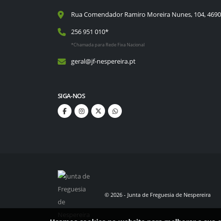
Rua Comendador Ramiro Moreira Nunes, 104, 4690
256 951 010*
*Chamada para Rede Fixa Nacional
geral@jf-nespereira.pt
SIGA-NOS
©
2026
- Junta de Freguesia de Nespereira