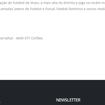
ção de Futebol de Viseu, a mais alta do distrito e joga no recém 
amadas jovens de Futebol e Futsal, futebol feminino e outras mod
orralhal - 4690-377 Cinfães
NEWSLETTER
A