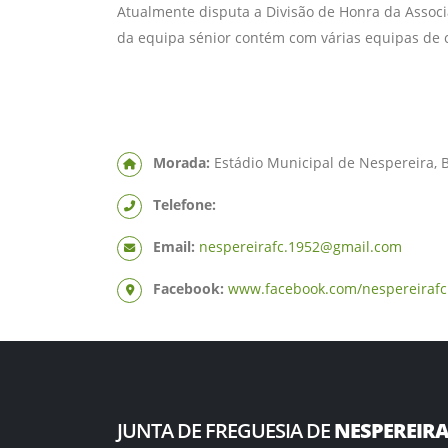
Atualmente disputa a Divisão de Honra da Associa
da equipa sénior contém com várias equipas de c
Morada:
Estádio Municipal de Nespereira, B
Telefone:
Email:
nespereirafc.1952@gmail.com
Facebook:
www.facebook.com/nespereirafc
JUNTA DE FREGUESIA DE
NESPEREIR