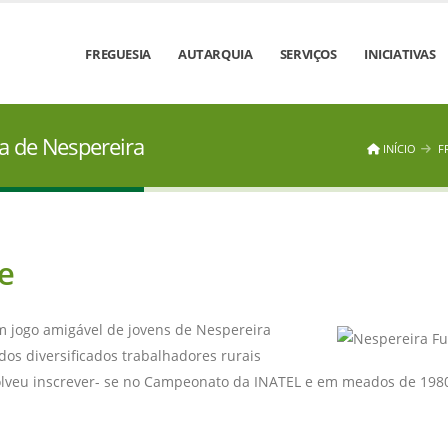
FREGUESIA
AUTARQUIA
SERVIÇOS
INICIATIVAS
la de Nespereira
INÍCIO
F
e
 jogo amigável de jovens de Nespereira
dos diversificados trabalhadores rurais
esolveu inscrever- se no Campeonato da INATEL e em meados de 198