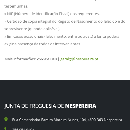
testemunhas.
» NIF (Número de Identificação Fiscal) dos requerentes.
» Certidão de cópia integral do Registo de Nascimento do falecido e do
sobrevivente (quando aplicável).
» Em casos excecionais (falecimento, entre outros...) a Junta poderá
exigir a presença de todos os intervenientes.
Mais informações:
256 951 010
|
geral@jf-nespereira.pt
JUNTA DE FREGUESIA DE
NESPEREIRA
Rua Comendador Ramiro Moreira Nunes, 104, 4690-363 Nespereira
256 951 010*